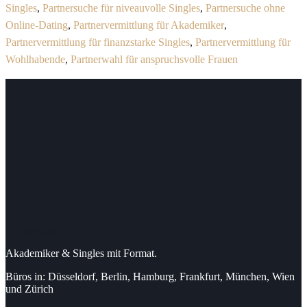
Singles
,
Partnersuche für niveauvolle Singles
,
Partnersuche ohne
Online-Dating
,
Partnervermittlung für Akademiker
,
Partnervermittlung für finanzstarke Singles
,
Partnervermittlung für
Wohlhabende
,
Partnerwahl für anspruchsvolle Frauen
Kontaktdaten
Akademiker & Singles mit Format.
Büros in: Düsseldorf, Berlin, Hamburg, Frankfurt, München, Wien
und Zürich