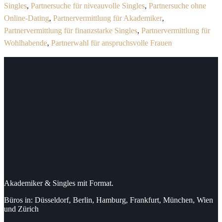
Singles
,
Partnersuche für niveauvolle Singles
,
Partnersuche ohne
Online-Dating
,
Partnervermittlung für Akademiker
,
Partnervermittlung für finanzstarke Singles
,
Partnervermittlung für
Wohlhabende
,
Partnerwahl für anspruchsvolle Frauen
Kontaktdaten
Akademiker & Singles mit Format.
Büros in: Düsseldorf, Berlin, Hamburg, Frankfurt, München, Wien
und Zürich