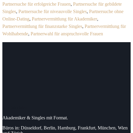
Partnersuche für erfolgreiche Frauen
,
Partnersuche für gebildete
Singles
,
Partnersuche für niveauvolle Singles
,
Partnersuche ohne
Online-Dating
,
Partnervermittlung für Akademiker
,
Partnervermittlung für finanzstarke Singles
,
Partnervermittlung für
Wohlhabende
,
Partnerwahl für anspruchsvolle Frauen
Kontaktdaten
Akademiker & Singles mit Format.
Büros in: Düsseldorf, Berlin, Hamburg, Frankfurt, München, Wien