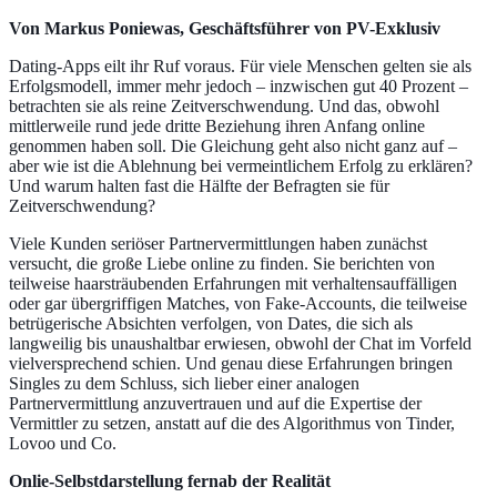
Von Markus Poniewas, Geschäftsführer von
PV-Exklusiv
Dating-Apps eilt ihr Ruf voraus. Für viele Menschen gelten sie als
Erfolgsmodell, immer mehr jedoch – inzwischen gut 40 Prozent –
betrachten sie als reine Zeitverschwendung. Und das, obwohl
mittlerweile rund jede dritte Beziehung ihren Anfang online
genommen haben soll. Die Gleichung geht also nicht ganz auf –
aber wie ist die Ablehnung bei vermeintlichem Erfolg zu erklären?
Und warum halten fast die Hälfte der Befragten sie für
Zeitverschwendung?
Viele Kunden seriöser Partnervermittlungen haben zunächst
versucht, die große Liebe online zu finden. Sie berichten von
teilweise haarsträubenden Erfahrungen mit verhaltensauffälligen
oder gar übergriffigen Matches, von Fake-Accounts, die teilweise
betrügerische Absichten verfolgen, von Dates, die sich als
langweilig bis unaushaltbar erwiesen, obwohl der Chat im Vorfeld
vielversprechend schien. Und genau diese Erfahrungen bringen
Singles zu dem Schluss, sich lieber einer analogen
Partnervermittlung anzuvertrauen und auf die Expertise der
Vermittler zu setzen, anstatt auf die des Algorithmus von Tinder,
Lovoo und Co.
Onlie-Selbstdarstellung fernab der Realität