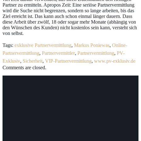
Partner zu ermitteln. Apropos Zeit: Eine seriöse Partnervermittlung
wird die Suche nicht begrenzen, sondern so lange arbeiten, bis das
Ziel erreicht ist. Das kann auch schon einmal länger dauern. Dass
diese Arbeit über zwölf, 18 oder sogar mehr Monate (abhängig von
den Wünschen des Kunden) nicht kostenlos sein kann, versteht sich
von selbst.
Tags:
exklusive Partnervermittlung
,
Markus Poniewas
,
Online-
Partnervermittlung
,
Partnervermittler
,
Partnervermittlung
,
PV-
Exklusiv
,
Sicherheit
,
VIP-Partnervermittlung
,
www.pv-exklusiv.de
Comments are closed.