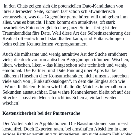
In den Chats zeigen sich die potenziellen Date-Kandidaten von
ihrer allerbesten Seite, können fast schon schlafwandlerisch
voraussehen, was das Gegenüber gerne hören will und geben ihm
alles, was es braucht. Hinzu kommt ein attraktives, oft stark
bearbeitetes Foto oder gleich eine ganze Serie – fertig ist der
Traumkandidat fürs Date. Weil diese Art der Selbstinszenierung der
Realität oft einfach nicht standhalten kann, sind Enttäuschungen
beim echten Kennenlernen vorprogrammiert.
Auch die mühsame und wenig attraktive Art der Suche ernüchtert
viele, die doch von romantischen Begegnungen träumen: Wischen,
liken, wischen, liken – das klingt schon sehr technisch und wenig
emotional. Die Partner- und Date-Findung über Apps hat bei
näherem Hinsehen eher Konsumcharakter, nicht umsonst sprechen
viele auch von „Einkaufskatalogen“, in dem die Singles sich wie
„Ware“ feilbieten. Flirten wird inflationär, Matches innerhalb von
Sekunden austauschbar. Das wahre Kennenlernen bleibt oft auf der
Strecke – passt ein Mensch nicht ins Schema, einfach weiter
wischen!
Kostensicherheit bei der Partnersuche
Der Vorteil solcher Applikationen: Die Basisfunktionen sind meist
kostenfrei. Doch Experten raten, bei ernsthaften Absichten in eine
seriöse Partnervermittlung zu investieren, um nicht einem Fehlschlag