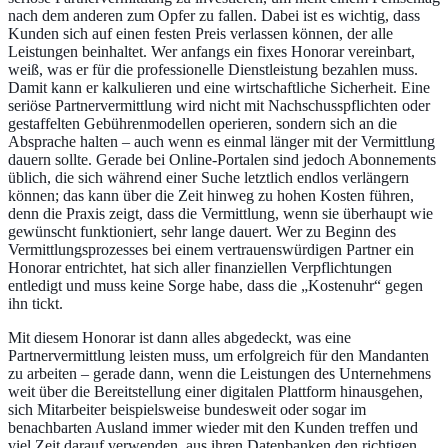
nach dem anderen zum Opfer zu fallen. Dabei ist es wichtig, dass
Kunden sich auf einen festen Preis verlassen können, der alle
Leistungen beinhaltet. Wer anfangs ein fixes Honorar vereinbart,
weiß, was er für die professionelle Dienstleistung bezahlen muss.
Damit kann er kalkulieren und eine wirtschaftliche Sicherheit. Eine
seriöse Partnervermittlung wird nicht mit Nachschusspflichten oder
gestaffelten Gebührenmodellen operieren, sondern sich an die
Absprache halten – auch wenn es einmal länger mit der Vermittlung
dauern sollte. Gerade bei Online-Portalen sind jedoch Abonnements
üblich, die sich während einer Suche letztlich endlos verlängern
können; das kann über die Zeit hinweg zu hohen Kosten führen,
denn die Praxis zeigt, dass die Vermittlung, wenn sie überhaupt wie
gewünscht funktioniert, sehr lange dauert. Wer zu Beginn des
Vermittlungsprozesses bei einem vertrauenswürdigen Partner ein
Honorar entrichtet, hat sich aller finanziellen Verpflichtungen
entledigt und muss keine Sorge habe, dass die „Kostenuhr“ gegen
ihn tickt.
Mit diesem Honorar ist dann alles abgedeckt, was eine
Partnervermittlung leisten muss, um erfolgreich für den Mandanten
zu arbeiten – gerade dann, wenn die Leistungen des Unternehmens
weit über die Bereitstellung einer digitalen Plattform hinausgehen,
sich Mitarbeiter beispielsweise bundesweit oder sogar im
benachbarten Ausland immer wieder mit den Kunden treffen und
viel Zeit darauf verwenden, aus ihren Datenbanken den richtigen