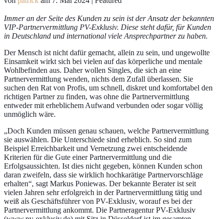
von
patrick
am
7. Mai 2024
| Featured
Immer an der Seite des Kunden zu sein ist der Ansatz der bekannten
VIP-Partnervermittlung PV-Exklusiv. Diese steht dafür, für Kunden
in Deutschland und international viele Ansprechpartner zu haben.
Der Mensch ist nicht dafür gemacht, allein zu sein, und ungewollte
Einsamkeit wirkt sich bei vielen auf das körperliche und mentale
Wohlbefinden aus. Daher wollen Singles, die sich an eine
Partnervermittlung wenden, nichts dem Zufall überlassen. Sie
suchen den Rat von Profis, um schnell, diskret und komfortabel den
richtigen Partner zu finden, was ohne die Partnervermittlung
entweder mit erheblichem Aufwand verbunden oder sogar völlig
unmöglich wäre.
„Doch Kunden müssen genau schauen, welche Partnervermittlung
sie auswählen. Die Unterschiede sind erheblich. So sind zum
Beispiel Erreichbarkeit und Vernetzung zwei entscheidende
Kriterien für die Gute einer Partnervermittlung und die
Erfolgsaussichten. Ist dies nicht gegeben, können Kunden schon
daran zweifeln, dass sie wirklich hochkarätige Partnervorschläge
erhalten“, sagt Markus Poniewas. Der bekannte Berater ist seit
vielen Jahren sehr erfolgreich in der Partnervermittlung tätig und
weiß als Geschäftsführer von PV-Exklusiv, worauf es bei der
Partnervermittlung ankommt. Die Partneragentur PV-Exklusiv
(
www.pv-exklusiv.de
) mit Sitz in Düsseldorf ist im gesamten