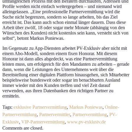
umfangreichen Prozess mit den Beratern durchlaufen, Adressen und
Profile werden nicht einfach weitergegeben – und niemand wird
alleingelassen. „Eine professionelle Partnervermittlung wird die
Suche nicht begrenzen, sondern so lange arbeiten, bis das Ziel
erreicht ist. Das kann auch schon einmal länger dauern. Dass diese
Arbeit über zwölf, 18 oder sogar mehr Monate (abhängig von den
Wünschen des Kunden) nicht kostenlos sein kann, versteht sich von
selbst“, betont Markus Poniewas.
Im Gegensatz zu App-Diensten arbeitet PV-Exklusiv aber nicht mit
einem Abo-Modell, sondern einem fixen Honorar. Mit diesem
Honorar ist dann alles abgedeckt, was eine Partnervermittlung
leisten muss, um erfolgreich für den Mandanten zu arbeiten – gerade
dann, wenn die Leistungen des Unternehmens weit über die
Bereitstellung einer digitalen Plattform hinausgehen, sich Mitarbeiter
beispielsweise bundesweit oder sogar im benachbarten Ausland
immer wieder mit den Kunden treffen und viel Zeit darauf
verwenden, aus ihren Datenbanken den richtigen Partner zu
ermitteln.
Tags:
exklusive Partnervermittlung
,
Markus Poniewas
,
Online-
Partnervermittlung
,
Partnervermittler
,
Partnervermittlung
,
PV-
Exklusiv
,
VIP-Partnervermittlung
,
www.pv-exklusiv.de
Comments are closed.