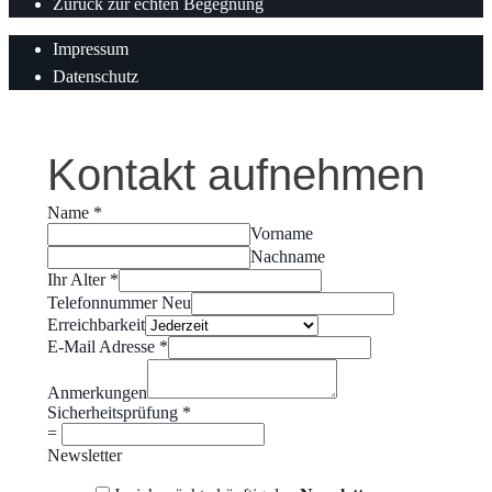
Zurück zur echten Begegnung
Impressum
Datenschutz
Kontakt aufnehmen
Name
*
Vorname
Nachname
Ihr Alter
*
Telefonnummer Neu
Erreichbarkeit
E-Mail Adresse
*
Anmerkungen
Sicherheitsprüfung
*
=
Newsletter