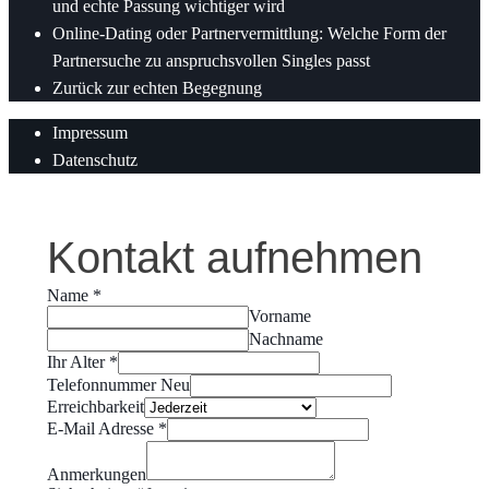
und echte Passung wichtiger wird
Online-Dating oder Partnervermittlung: Welche Form der
Partnersuche zu anspruchsvollen Singles passt
Zurück zur echten Begegnung
Impressum
Datenschutz
Kontakt aufnehmen
Name
*
Vorname
Nachname
Ihr Alter
*
Telefonnummer Neu
Erreichbarkeit
E-Mail Adresse
*
Anmerkungen