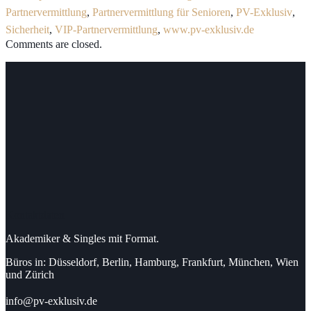
Partnervermittlung
,
Partnervermittlung für Senioren
,
PV-Exklusiv
,
Sicherheit
,
VIP-Partnervermittlung
,
www.pv-exklusiv.de
Comments are closed.
Kontaktdaten
Akademiker & Singles mit Format.
Büros in: Düsseldorf, Berlin, Hamburg, Frankfurt, München, Wien
und Zürich
info@pv-exklusiv.de