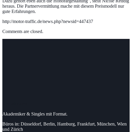
Dazu gehört eben auch die Honorargestaltung”, stellt Nicole Reddig
heraus. Die Partnervermittlung mache mit diesem Preismodell nur
gute Erfahrungen.
http://motor-traffic.de/news.php?newsid=447437
Comments are closed.
Kontaktdaten
Akademiker & Singles mit Format.
Büros in: Düsseldorf, Berlin, Hamburg, Frankfurt, München, Wien
und Zürich