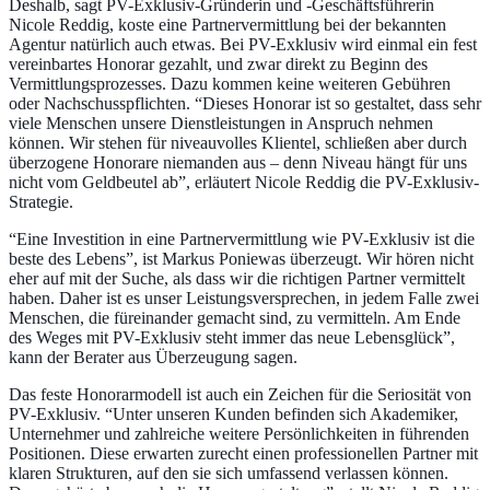
Deshalb, sagt PV-Exklusiv-Gründerin und -Geschäftsführerin
Nicole Reddig, koste eine Partnervermittlung bei der bekannten
Agentur natürlich auch etwas. Bei PV-Exklusiv wird einmal ein fest
vereinbartes Honorar gezahlt, und zwar direkt zu Beginn des
Vermittlungsprozesses. Dazu kommen keine weiteren Gebühren
oder Nachschusspflichten. “Dieses Honorar ist so gestaltet, dass sehr
viele Menschen unsere Dienstleistungen in Anspruch nehmen
können. Wir stehen für niveauvolles Klientel, schließen aber durch
überzogene Honorare niemanden aus – denn Niveau hängt für uns
nicht vom Geldbeutel ab”, erläutert Nicole Reddig die PV-Exklusiv-
Strategie.
“Eine Investition in eine Partnervermittlung wie PV-Exklusiv ist die
beste des Lebens”, ist Markus Poniewas überzeugt. Wir hören nicht
eher auf mit der Suche, als dass wir die richtigen Partner vermittelt
haben. Daher ist es unser Leistungsversprechen, in jedem Falle zwei
Menschen, die füreinander gemacht sind, zu vermitteln. Am Ende
des Weges mit PV-Exklusiv steht immer das neue Lebensglück”,
kann der Berater aus Überzeugung sagen.
Das feste Honorarmodell ist auch ein Zeichen für die Seriosität von
PV-Exklusiv. “Unter unseren Kunden befinden sich Akademiker,
Unternehmer und zahlreiche weitere Persönlichkeiten in führenden
Positionen. Diese erwarten zurecht einen professionellen Partner mit
klaren Strukturen, auf den sie sich umfassend verlassen können.