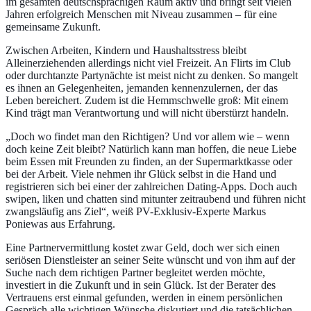
im gesamten deutschsprachigen Raum aktiv und bringt seit vielen
Jahren erfolgreich Menschen mit Niveau zusammen – für eine
gemeinsame Zukunft.
Zwischen Arbeiten, Kindern und Haushaltsstress bleibt
Alleinerziehenden allerdings nicht viel Freizeit. An Flirts im Club
oder durchtanzte Partynächte ist meist nicht zu denken. So mangelt
es ihnen an Gelegenheiten, jemanden kennenzulernen, der das
Leben bereichert. Zudem ist die Hemmschwelle groß: Mit einem
Kind trägt man Verantwortung und will nicht überstürzt handeln.
„Doch wo findet man den Richtigen? Und vor allem wie – wenn
doch keine Zeit bleibt? Natürlich kann man hoffen, die neue Liebe
beim Essen mit Freunden zu finden, an der Supermarktkasse oder
bei der Arbeit. Viele nehmen ihr Glück selbst in die Hand und
registrieren sich bei einer der zahlreichen Dating-Apps. Doch auch
swipen, liken und chatten sind mitunter zeitraubend und führen nicht
zwangsläufig ans Ziel“, weiß PV-Exklusiv-Experte Markus
Poniewas aus Erfahrung.
Eine Partnervermittlung kostet zwar Geld, doch wer sich einen
seriösen Dienstleister an seiner Seite wünscht und von ihm auf der
Suche nach dem richtigen Partner begleitet werden möchte,
investiert in die Zukunft und in sein Glück. Ist der Berater des
Vertrauens erst einmal gefunden, werden in einem persönlichen
Gespräch alle wichtigen Wünsche diskutiert und die tatsächlichen