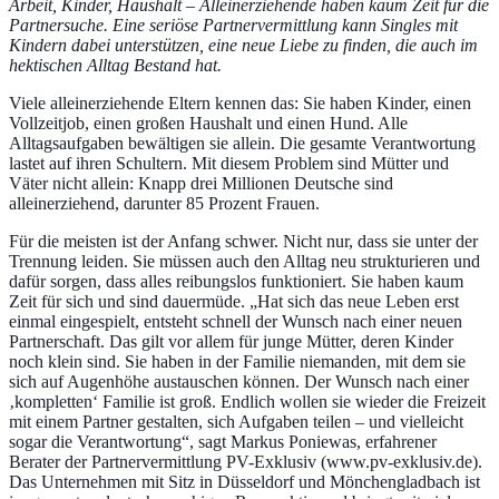
Arbeit, Kinder, Haushalt – Alleinerziehende haben kaum Zeit für die
Partnersuche. Eine seriöse Partnervermittlung kann Singles mit
Kindern dabei unterstützen, eine neue Liebe zu finden, die auch im
hektischen Alltag Bestand hat.
Viele alleinerziehende Eltern kennen das: Sie haben Kinder, einen
Vollzeitjob, einen großen Haushalt und einen Hund. Alle
Alltagsaufgaben bewältigen sie allein. Die gesamte Verantwortung
lastet auf ihren Schultern. Mit diesem Problem sind Mütter und
Väter nicht allein: Knapp drei Millionen Deutsche sind
alleinerziehend, darunter 85 Prozent Frauen.
Für die meisten ist der Anfang schwer. Nicht nur, dass sie unter der
Trennung leiden. Sie müssen auch den Alltag neu strukturieren und
dafür sorgen, dass alles reibungslos funktioniert. Sie haben kaum
Zeit für sich und sind dauermüde. „Hat sich das neue Leben erst
einmal eingespielt, entsteht schnell der Wunsch nach einer neuen
Partnerschaft. Das gilt vor allem für junge Mütter, deren Kinder
noch klein sind. Sie haben in der Familie niemanden, mit dem sie
sich auf Augenhöhe austauschen können. Der Wunsch nach einer
‚kompletten‘ Familie ist groß. Endlich wollen sie wieder die Freizeit
mit einem Partner gestalten, sich Aufgaben teilen – und vielleicht
sogar die Verantwortung“, sagt Markus Poniewas, erfahrener
Berater der Partnervermittlung PV-Exklusiv (
www.pv-exklusiv.de
).
Das Unternehmen mit Sitz in Düsseldorf und Mönchengladbach ist