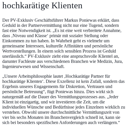
hochkarätige Klienten
Der PV-Exklusiv Geschäftsführer Markus Poniewas erklärt, dass
Geduld in der Partnervermittlung nicht nur eine Tugend, sondern
fast eine Notwendigkeit ist. „Es ist eine weit verbreitete Annahme,
dass ‚Niveau und Klasse‘ primär mit sozialer Stellung oder
Einkommen zu tun haben. In Wahrheit geht es vielmehr um
gemeinsame Interessen, kulturelle Affinitäten und persönliche
Wertvorstellungen. In einem solch sensiblen Prozess ist Geduld
unerlässlich.“ PV-Exklusiv zieht eine anspruchsvolle Klientel an,
darunter Fachleute aus verschiedenen Branchen wie Medizin, Jura,
Ingenieurwesen und Wissenschaft.
„Unsere Arbeitsphilosophie lautet ‚Hochkarätige Partner für
hochkarätige Klienten‘. Diese Exzellenz ist kein Zufall, sondern das
Ergebnis unseres Engagements für Diskretion, Vertrauen und
persönliche Betreuung“, fügt Poniewas hinzu. Dies wirkt sich
naturgemäß auf die Dauer des Vermittlungsprozesses aus. „Jeder
Klient ist einzigartig, und wir investieren die Zeit, um die
individuellen Wünsche und Bedürfnisse jedes Einzelnen wirklich zu
verstehen. Obwohl unsere durchschnittliche Vermittlungszeit von
vier bis sechs Monaten im Branchenvergleich schnell ist, kann sie
sich bei besonders spezifischen Anforderungen auch verlängern.“