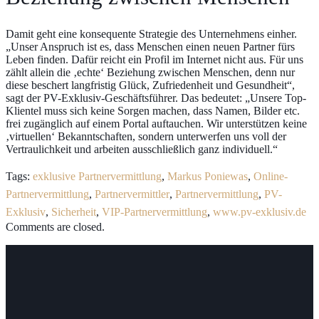
Damit geht eine konsequente Strategie des Unternehmens einher.
„Unser Anspruch ist es, dass Menschen einen neuen Partner fürs
Leben finden. Dafür reicht ein Profil im Internet nicht aus. Für uns
zählt allein die ‚echte‘ Beziehung zwischen Menschen, denn nur
diese beschert langfristig Glück, Zufriedenheit und Gesundheit“,
sagt der PV-Exklusiv-Geschäftsführer. Das bedeutet: „Unsere Top-
Klientel muss sich keine Sorgen machen, dass Namen, Bilder etc.
frei zugänglich auf einem Portal auftauchen. Wir unterstützen keine
‚virtuellen‘ Bekanntschaften, sondern unterwerfen uns voll der
Vertraulichkeit und arbeiten ausschließlich ganz individuell.“
Tags:
exklusive Partnervermittlung
,
Markus Poniewas
,
Online-
Partnervermittlung
,
Partnervermittler
,
Partnervermittlung
,
PV-
Exklusiv
,
Sicherheit
,
VIP-Partnervermittlung
,
www.pv-exklusiv.de
Comments are closed.