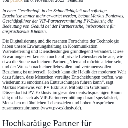
von
patrick
am
6. November 2023
| Featured
In einer Gesellschaft, in der Schnelllebigkeit und sofortige
Ergebnisse immer mehr erwartet werden, betont Markus Poniewas,
Geschäftsführer der VIP-Partnervermittlung PV-Exklusiv, die
Bedeutung von Geduld bei der Partnersuche, insbesondere für
anspruchsvolle Klienten.
Die Digitalisierung und die rasanten Fortschritte der Technologie
haben unsere Erwartungshaltung an Kommunikation,
Warenlieferung und Dienstleistungen grundlegend verändert. Diese
Erwartungen wirken sich auch auf private Lebensbereiche aus, wie
etwa die Suche nach einem Partner. „Niemand möchte alleine sein,
und der Wunsch nach einer liebevollen und vertrauensvollen
Beziehung ist universell. Jedoch kann die Hektik der modernen Welt
dazu führen, dass Menschen voreilige Entscheidungen treffen, was
wiederum zu emotionalen Enttäuschungen führen kann“, sagt
Markus Poniewas von PV-Exklusiv. Mit Sitz im Großraum
Düsseldorf ist PV-Exklusiv im gesamten deutschsprachigen Raum
tätig und hat sich als VIP-Partnervermittlung darauf spezialisiert,
Menschen mit ähnlichen Lebenszielen und hohen Ansprüchen
zusammenzubringen (www.pv-exklusiv.de).
Hochkarätige Partner für