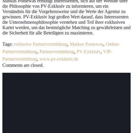
Markus Poniewas ermutigt Interessenten, sich auf der Website über
die Philosophie von PV-Exklusiv zu informieren, um ein
Verständnis für die Vorgehensweise und die Werte der Agentur zu
gewinnen. PV-Exklusiv legt großen Wert darauf, dass Interessenten
die Unternehmensphilosophie verstehen und Teil ihrer exklusiven
Kartei werden, um das bestmögliche Matching zu gewährleisten und
die Sicherheit für alle Beteiligten zu maximieren.
Tags:
exklusive Partnervermittlung
,
Markus Poniewas
,
Online-
Partnervermittlung
,
Partnervermittlung
,
PV-Exklusiv
,
VIP-
Partnervermittlung
,
www.pv-exklusiv.de
Comments are closed.