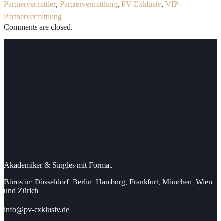
Partnervermittler
,
Partnervermittlung
,
PV-Exklusiv
,
VIP-
Partnervermittlung
Comments are closed.
Kontaktdaten
Akademiker & Singles mit Format.
Büros in: Düsseldorf, Berlin, Hamburg, Frankfurt, München, Wien
und Zürich
info@pv-exklusiv.de