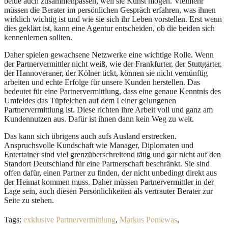
beide auch zusammenpassen, weil sie Kunst mögen. Vielmehr
müssen die Berater im persönlichen Gespräch erfahren, was ihnen
wirklich wichtig ist und wie sie sich ihr Leben vorstellen. Erst wenn
dies geklärt ist, kann eine Agentur entscheiden, ob die beiden sich
kennenlernen sollten.
Daher spielen gewachsene Netzwerke eine wichtige Rolle. Wenn
der Partnervermittler nicht weiß, wie der Frankfurter, der Stuttgarter,
der Hannoveraner, der Kölner tickt, können sie nicht vernünftig
arbeiten und echte Erfolge für unsere Kunden herstellen. Das
bedeutet für eine Partnervermittlung, dass eine genaue Kenntnis des
Umfeldes das Tüpfelchen auf dem I einer gelungenen
Partnervermittlung ist. Diese richten ihre Arbeit voll und ganz am
Kundennutzen aus. Dafür ist ihnen dann kein Weg zu weit.
Das kann sich übrigens auch aufs Ausland erstrecken.
Anspruchsvolle Kundschaft wie Manager, Diplomaten und
Entertainer sind viel grenzüberschreitend tätig und gar nicht auf den
Standort Deutschland für eine Partnerschaft beschränkt. Sie sind
offen dafür, einen Partner zu finden, der nicht unbedingt direkt aus
der Heimat kommen muss. Daher müssen Partnervermittler in der
Lage sein, auch diesen Persönlichkeiten als vertrauter Berater zur
Seite zu stehen.
Tags:
exklusive Partnervermittlung
,
Markus Poniewas
,